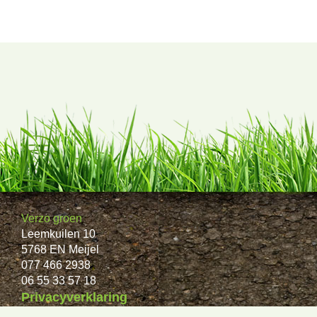
Verzo groen
Leemkuilen 10
5768 EN Meijel
077 466 2938
06 55 33 57 18
Privacyverklaring